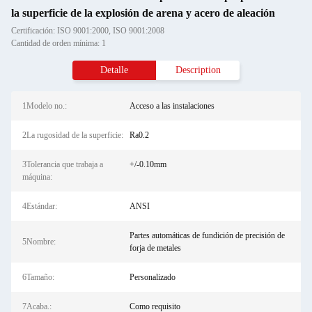
la superficie de la explosión de arena y acero de aleación
Certificación: ISO 9001:2000, ISO 9001:2008
Cantidad de orden mínima: 1
Detalle
Description
1Modelo no.:
Acceso a las instalaciones
2La rugosidad de la superficie:
Ra0.2
3Tolerancia que trabaja a
+/-0.10mm
máquina:
4Estándar:
ANSI
Partes automáticas de fundición de precisión de
5Nombre:
forja de metales
6Tamaño:
Personalizado
7Acaba.:
Como requisito