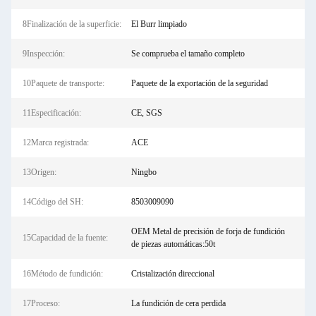
8Finalización de la superficie:
El Burr limpiado
9Inspección:
Se comprueba el tamaño completo
10Paquete de transporte:
Paquete de la exportación de la seguridad
11Especificación:
CE, SGS
12Marca registrada:
ACE
13Origen:
Ningbo
14Código del SH:
8503009090
OEM Metal de precisión de forja de fundición
15Capacidad de la fuente:
de piezas automáticas:50t
16Método de fundición:
Cristalización direccional
17Proceso:
La fundición de cera perdida