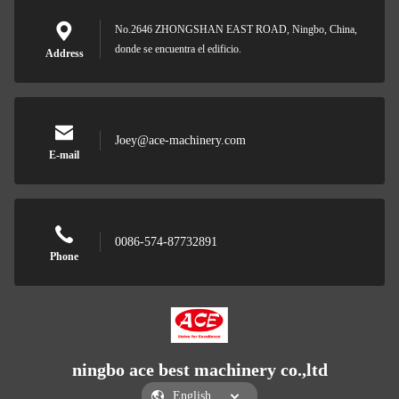
No.2646 ZHONGSHAN EAST ROAD, Ningbo, China,
donde se encuentra el edificio.
Address
Joey@ace-machinery.com
E-mail
0086-574-87732891
Phone
ningbo ace best machinery co.,ltd