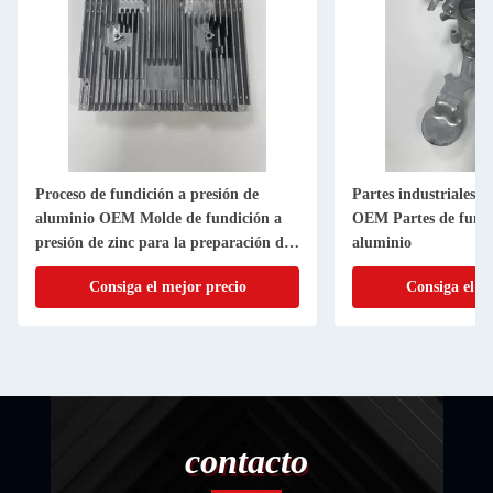
Proceso de fundición a presión de
Partes industriales d
aluminio OEM Molde de fundición a
OEM Partes de fundi
presión de zinc para la preparación de
aluminio
la superficie de desbordaje
Consiga el mejor precio
Consiga el m
contacto