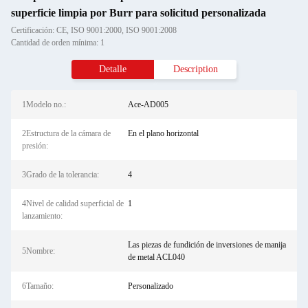
superficie limpia por Burr para solicitud personalizada
Certificación: CE, ISO 9001:2000, ISO 9001:2008
Cantidad de orden mínima: 1
Detalle
Description
1Modelo no.:
Ace-AD005
2Estructura de la cámara de
En el plano horizontal
presión:
3Grado de la tolerancia:
4
4Nivel de calidad superficial de
1
lanzamiento:
Las piezas de fundición de inversiones de manija
5Nombre:
de metal ACL040
6Tamaño:
Personalizado