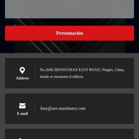
Presentación
No.2646 ZHONGSHAN EAST ROAD, Ningbo, China,
donde se encuentra el edificio.
Address
Joey@ace-machinery.com
E-mail