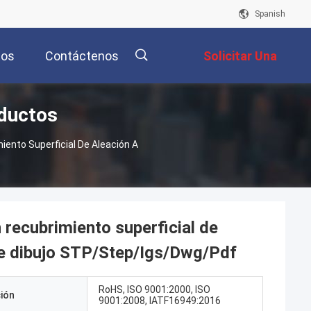
Spanish
tos
Contáctenos
Solicitar Una
oductos
Cotización
描
ento Superficial De Aleación A
述
 recubrimiento superficial de
 de dibujo STP/Step/Igs/Dwg/Pdf
RoHS, ISO 9001:2000, ISO
ción
9001:2008, IATF16949:2016