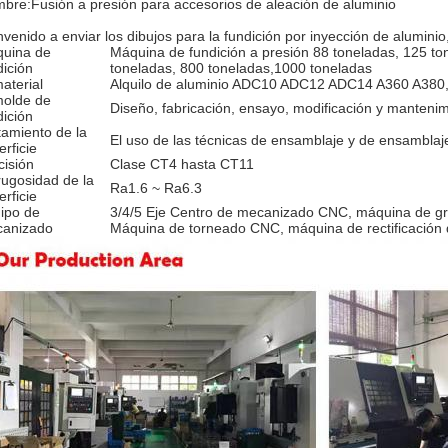
bre:Fusión a presión para accesorios de aleación de aluminio
nvenido a enviar los dibujos para la fundición por inyección de aluminio,
uina de
Máquina de fundición a presión 88 toneladas, 125 to
dición
toneladas, 800 toneladas,1000 toneladas
material
Alquilo de aluminio ADC10 ADC12 ADC14 A360 A380,
molde de
Diseño, fabricación, ensayo, modificación y manteni
dición
tamiento de la
El uso de las técnicas de ensamblaje y de ensamblaj
erficie
cisión
Clase CT4 hasta CT11
rugosidad de la
Ra1.6 ~ Ra6.3
erficie
ipo de
3/4/5 Eje Centro de mecanizado CNC, máquina de 
anizado
Máquina de torneado CNC, máquina de rectificación d