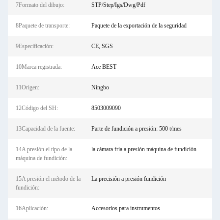
7Formato del dibujo:
STP/Step/Igs/Dwg/Pdf
8Paquete de transporte:
Paquete de la exportación de la seguridad
9Especificación:
CE, SGS
10Marca registrada:
Ace BEST
11Origen:
Ningbo
12Código del SH:
8503009090
13Capacidad de la fuente:
Parte de fundición a presión: 500 t/mes
14A presión el tipo de la
la cámara fría a presión máquina de fundición
máquina de fundición:
15A presión el método de la
La precisión a presión fundición
fundición:
16Aplicación:
Accesorios para instrumentos