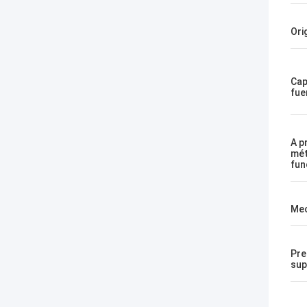
Ori
Cap
fue
A p
mét
fun
Me
Pre
sup