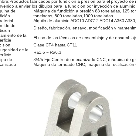
bre:Productos fabricados por fundición a presión para el proyecto d
nvenido a enviar los dibujos para la fundición por inyección de aluminio,
uina de
Máquina de fundición a presión 88 toneladas, 125 to
dición
toneladas, 800 toneladas,1000 toneladas
material
Alquilo de aluminio ADC10 ADC12 ADC14 A360 A380,
molde de
Diseño, fabricación, ensayo, modificación y manteni
dición
tamiento de la
El uso de las técnicas de ensamblaje y de ensamblaj
erficie
cisión
Clase CT4 hasta CT11
rugosidad de la
Ra1.6 ~ Ra6.3
erficie
ipo de
3/4/5 Eje Centro de mecanizado CNC, máquina de 
anizado
Máquina de torneado CNC, máquina de rectificación d