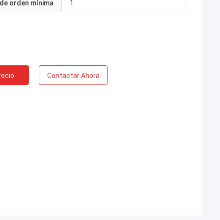
 de orden mínima
1
recio
Contactar Ahora