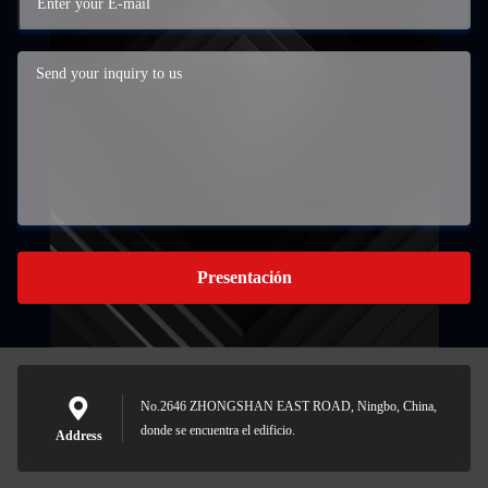
Presentación
No.2646 ZHONGSHAN EAST ROAD, Ningbo, China,
donde se encuentra el edificio.
Address