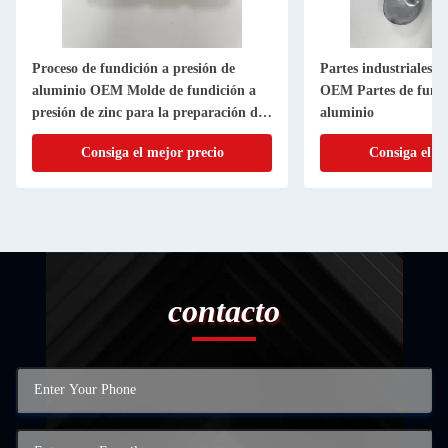
Proceso de fundición a presión de
Partes industriales d
aluminio OEM Molde de fundición a
OEM Partes de fundi
presión de zinc para la preparación de
aluminio
la superficie de desbordaje
Consiga el mejor precio
Consiga el m
contacto