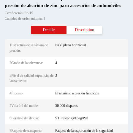
presión de aleación de zinc para accesorios de automóviles
Certificación: RoHS
Cantidad de orden mínima: 1
Detalle
Description
1Estructura de la cámara de
En el plano horizontal
presión:
2Grado de la tolerancia:
4
3Nivel de calidad superficial de
3
lanzamiento:
4Proceso:
El aluminio a presión fundición
5Vida útil del molde:
50.000 disparos
6Formato del dibujo:
STP/Step/Igs/Dwg/Pdf
7Paquete de transporte:
Paquete de la exportación de la seguridad