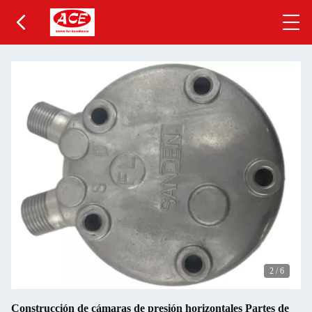
2
/
6
Construcción de cámaras de presión horizontales Partes de