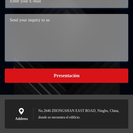
Presentación
No.2646 ZHONGSHAN EAST ROAD, Ningbo, China,
donde se encuentra el edificio.
Address