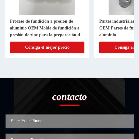
Proceso de fundición a presión de
Partes industriales d
aluminio OEM Molde de fundición a
OEM Partes de fundi
presión de zinc para la preparación de
aluminio
la superficie de desbordaje
Consiga el mejor precio
Consiga el m
contacto