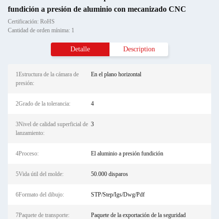
fundición a presión de aluminio con mecanizado CNC
Certificación: RoHS
Cantidad de orden mínima: 1
Detalle
Description
1Estructura de la cámara de
En el plano horizontal
presión:
2Grado de la tolerancia:
4
3Nivel de calidad superficial de
3
lanzamiento:
4Proceso:
El aluminio a presión fundición
5Vida útil del molde:
50.000 disparos
6Formato del dibujo:
STP/Step/Igs/Dwg/Pdf
7Paquete de transporte:
Paquete de la exportación de la seguridad